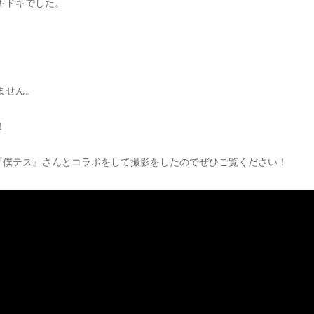
キドキでした。
ません。
！
いる『僕テス』さんとコラボをして撮影をしたのでぜひご覧ください！