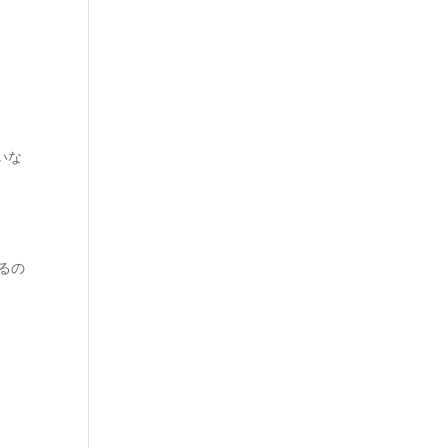
いな
るの