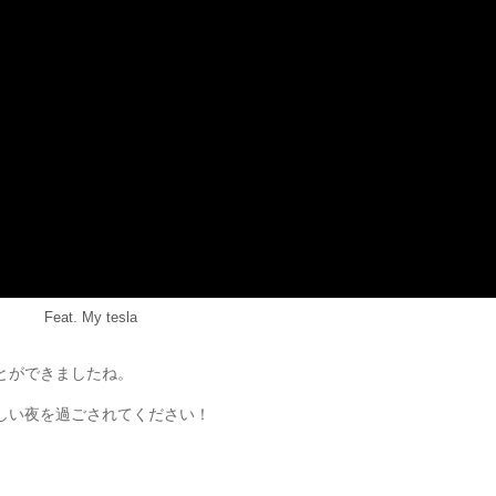
Feat. My tesla
とができましたね。
しい夜を過ごされてください！